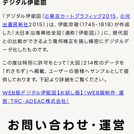
デジタル伊能図
「デジタル伊能図（
©東京カートグラフィック2015
、
©河
出書房新社
2015）」は、伊能忠敬（1745-1818）が作成
した「大日本沿海輿地全図（通称「伊能図」）」に、現代図
との比較ができるよう幾何補正を施し精密にデジタルデ
ータ化したものです。
この度は特別に許可をとって「大図」214枚のデータを
「れきちず」へ掲載、ユーザーの皆様へサンプルとして提
供しております。下記より詳細をご覧ください。
WEB版デジタル伊能図【お試し版】（WEB版制作・運
営：TRC-ADEAC株式会社）
お問い合わせ・運営