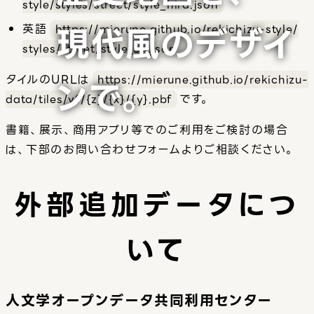
style/
styles/
street/
style_hira.json
現代風のデザイ
英語
https://
mierune.github.io/
rekichizu-style/
styles/
street/
style_en.json
タイルのURLは
https://
mierune.github.io/
rekichizu-
ンで。
data/
tiles/
v1/
{z}/
{x}/
{y}.pbf
です。
書籍、展示、商用アプリ等でのご利用をご検討の場合
は、下部のお問い合わせフォームよりご相談ください。
外部追加データにつ
いて
人文学オープンデータ共同利用センター