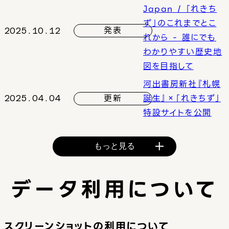
Japan / 「れきち
ず」のこれまでとこ
発表
2025.10.12
れから - 誰にでも
わかりやすい歴史地
図を目指して
河出書房新社『札幌
更新
誕生』×「れきちず」
2025.04.04
特設サイトを公開
もっと見る
データ利用について
スクリーンショットの利用について