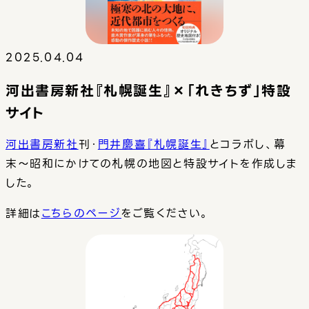
2025.04.04
河出書房新社『札幌誕生』×「れきちず」特設
サイト
河出書房新社
刊・
門井慶喜『札幌誕生』
とコラボし、幕
末〜昭和にかけての札幌の地図と特設サイトを作成しま
した。
詳細は
こちらのページ
をご覧ください。