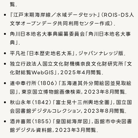
覧．
『江戸末期海岸線／水域データセット』（ROIS-DS人
文学オープンデータ共同利用センター作成）．
角川日本地名大事典編纂委員会「角川日本地名大事
典」．
平凡社「日本歴史地名大系」，ジャパンナレッジ版．
独立行政法人国立文化財機構奈良文化財研究所「文
化財総覧WebGIS」，2025年4月閲覧．
道中奉行所（1806）「五海道其外分間絵図並見取絵
図」，東京国立博物館画像検索，2023年8月閲覧．
秋山永年（1842）「富士見十三州輿地全圖」，国立国
会図書館デジタルコレクション，2023年8月閲覧．
酒井喜煕（1855）「皇国総海岸図」，函館市中央図書
館デジタル資料館，2023年3月閲覧．